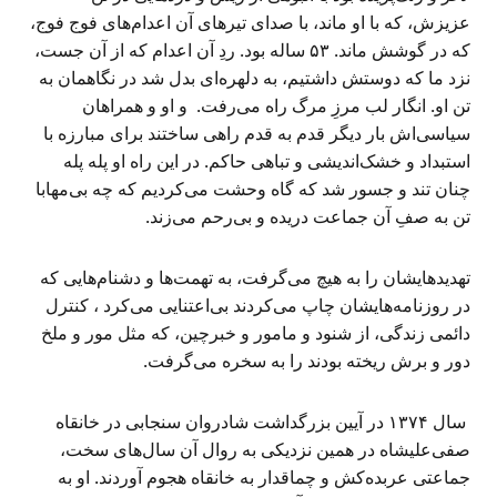
عزیزش، که با او ماند، با صدای تیرهای آن اعدام‌های فوج فوج،
که در گوشش ماند. ۵۳ ساله بود. ردِ آن اعدام که از آن جست،
نزد ما که دوستش داشتیم، به دلهره‌ای بدل شد در نگاهمان به
تن او. انگار لب مرزِ مرگ راه می‌رفت. و او و همراهان
سیاسی‌اش بار دیگر قدم به قدم راهی ساختند برای مبارزه با
استبداد و خشک‌اندیشی و تباهی حاکم. در این راه او پله پله
چنان تند و جسور شد که گاه وحشت می‌کردیم که چه بی‌مهابا
تن به صفِ آن جماعت دریده و بی‌رحم می‌زند.
تهدیدهایشان را به هیچ می‌گرفت، به تهمت‌ها و دشنام‌هایی که
در روزنامه‌هایشان چاپ می‌کردند بی‌اعتنایی می‌کرد ، کنترل
دائمی زندگی، از شنود و مامور و خبرچین، که مثل مور و ملخ
دور و برش ریخته بودند را به سخره می‌گرفت.
سال ۱۳۷۴ در آیین بزرگداشت شادروان سنجابی در خانقاه
صفی‌علیشاه در همین نزدیکی به روال آن سال‌های سخت،
جماعتی عربده‌کش و چماقدار به خانقاه هجوم آوردند. او به