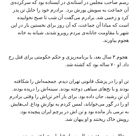
رسم صاحب مجلس در آستانه‌ی در ایستاده بود که سرکرده‌ی
آن جماعت به سویش یورش برد. برادرم خود را حايل تن پدر
کرد و زخمی شد. برادرم می‌گفت آن شب تا صبح نخوابیده
است که مبادا آن جماعت، که آن روز برای نخستین بار در این
شهر با مقاومت جانانه‌ی مردم روبرو شدند، شبانه به خانه
هجوم بیاورند.
هجوم ۳ سال بعد، با برنامه‌ریزی و حکم حکومتی برای قتل رخ
داد. او ۷۰ ساله بود که کشته شد.
تن او را در پزشک قانونی تهران دیدم. جمجمه‌اش را شکافته
بودند و با نخ‌های سیاهی دوخته بودند. سینه‌اش را دریده بودند.
آن تنِ رشید، جان داده بود. برای بار آخر تن‌اش را وقتی برادرم
او را در گور می‌خواباند، لمس کردم به نوازشِ وداع. لب‌هایش
به نرمی باز مانده بود و تن اش در پرچم ایران پیچیده بود.
رویش خاک ریختند و او پنهان شد.
و حالا بیست و هفت سال پس از قتل او، جماعتی دریده