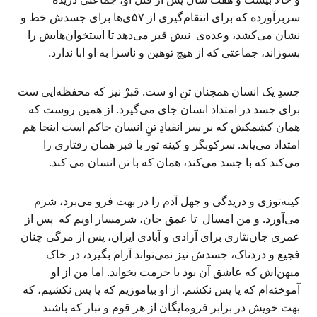
سربرآورده که برای انتقام‌گیری از ۵۷ی‌ها برای جسدش خط و
نشان می‌کشد، وعده‌ی نبش قبر می‌دهد تا استخوان‌هایش را
بسوزاند، جماعتی که از هیچ توهین و ناسزا به او ابا ندارد.
جسدِ یک انسان همچنان تنِ او ست. قبرْ نیز که محفظه‌ایی ست
برای جسد در امتداد انسان جای می‌گیرد. از همین روست که
همان کشمکش که بر سر انقیادِ تنِ انسان حاکم است اینجا هم
امتداد می‌یابد. سرکوبگر و کینه توز با قبر همان رفتاری را
می‌کند که با جسد می‌کند، همان که با تن انسان می کند.
کینه‌توزی و دریدگی و جهل آدم را در بهت فرو می‌برد، شرم
می‌آورد. و من امسال تا عمق جان، شرمسار اویم که پس از
عمری جان‌نثاری برای آزادی و آبادی ایران، پس از مرگی چنان
فجیع و دردناک، جسدش نیز نمی‌تواند آرام بگیرد، در خاک
میهن‌اش که عاشق آن بود با حرمت بخوابد. اما من از او
آموخته‌‌ام که پا پس نکشم. از او بیاموزیم که پا پس نکشیم، که
بهت خویش در برابر فرومایگان از هر قوم و تبار که باشند