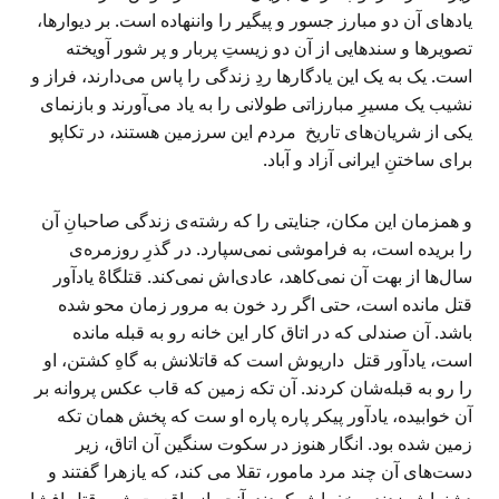
یادهای آن دو مبارز جسور و پیگیر را واننهاده است. بر دیوارها،
تصویرها و سندهایی از آن دو زیستِ پربار و پر شور آویخته‌
است. یک به یک این یادگارها ردِ زندگی را پاس می‌دارند، فراز و
نشیب یک مسیرِ مبارزاتی طولانی را به یاد می‌آورند و بازنمای
یکی از شریان‌های تاریخ مردم این سرزمین هستند، در تکاپو
برای ساختنِ ایرانی آزاد و آباد.
و همزمان این مکان، جنایتی را که رشته‌ی زندگی‌ صاحبانِ آن
را بریده است، به فراموشی نمی‌سپارد. در گذرِ روزمره‌‌ی
سال‌ها از بهت آن نمی‌کاهد، عادی‌اش نمی‌کند. قتلگاهْ یادآور
قتل مانده است، حتی اگر رد خون به مرور زمان محو شده
باشد. آن صندلی که در اتاق کار این خانه رو به قبله مانده
است، یادآور قتل داریوش است که قاتلانش به گاهِ کشتن، او
را رو به قبله‌شان کردند. آن تکه زمین که قاب عکس پروانه بر
آن خوابیده، یادآور پیکر پاره پاره او ست که پخش همان تکه
زمین شده بود. انگار هنوز در سکوت سنگین آن اتاق، زیر
دست‌های آن چند مرد مامور، تقلا می کند، که یازهرا گفتند و
دشنه‌اش زدند و خفه‌اش کردند. آنچه از واقعیت شب قتل افشا