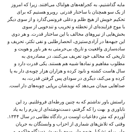
مایه گذاشتیم، به کجراهه‌های هولناک می‌افتند. زیرا که امروز
از یک سو همچنان با ساختار قدرتی روبرو هستیم که برای
تحکیم خویش از هیچ ظلم و دغلی فرونمی‌گذارد و از سوی دیگر
با موج فزاینده‌ای از تخطئه و تخریب و تندخویی از سوی
بخش‌هایی از نیروهای مخالف با این ساختار قدرت. و هر دوی
این جبهه‌ها در آزادی‌ستیزی، انحصارطلبی و نفی تکثر، تحریف و
ساده‌سازی واقعیت و تاریخ، بی‌حرمتی به هر باور و هویت و
تاریخی که مخالف خود تعریف می‌کنند، در مصادره‌ی به
مطلوب مفاهیم و نمادها شبیه هم هستند. یکی قدرت دارد و
سال هاست کشته و نابود کرده و هزاران هزار چوبه‌ی دار به پا
کرده و می‌کند، دیگری در سودای پس گرفتن قدرت، به
صداهایی میدان می‌دهد که نویدشان برپایی چوبه‌های دار است.
راستش باور نداشتم که به چنین ورطه‌ای فروغلتیم. رد این
ناباوری و بهت را که گرفتم، دست‌نوشته‌ای از پدرم را به یاد
آوردم که متن دفاعیات اوست در دادگاه نظامی در سال ۱۳۴۴.
وقتی که تلاش‌های شماری از احزاب و وابستگان به جریان
ملی برای تشکیل جبهه ملی سوم با یورش دستگاه حاکمه و