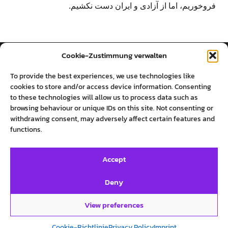
فروخوریم، اما از آزادی و ایران دست نکشیم.
Cookie-Zustimmung verwalten
روایت‌های پرستو فروهر
To provide the best experiences, we use technologies like
cookies to store and/or access device information. Consenting
to these technologies will allow us to process data such as
SOCIAL MEDIA
INFO
browsing behaviour or unique IDs on this site. Not consenting or
withdrawing consent, may adversely affect certain features and
Twitter
Imprint
functions.
Facebook
Private Policy
Instagram
Cookie-Richtlinie (EU)
Accept
Deny
View preferences
©روایت‌های پرستو فروهر
Cookie-Richtlinie
Privacy Policy
Imprint