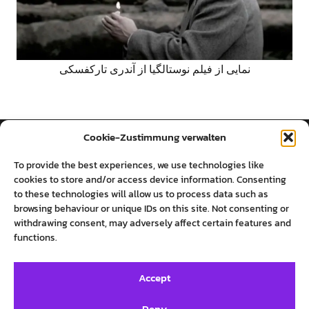
نمایی از فیلم نوستالگیا از آندری تارکفسکی
Cookie-Zustimmung verwalten
روایت‌های پرستو فروهر
To provide the best experiences, we use technologies like
cookies to store and/or access device information. Consenting
to these technologies will allow us to process data such as
SOCIAL MEDIA
INFO
browsing behaviour or unique IDs on this site. Not consenting or
withdrawing consent, may adversely affect certain features and
Twitter
Imprint
functions.
Facebook
Private Policy
Instagram
Cookie-Richtlinie (EU)
Accept
Deny