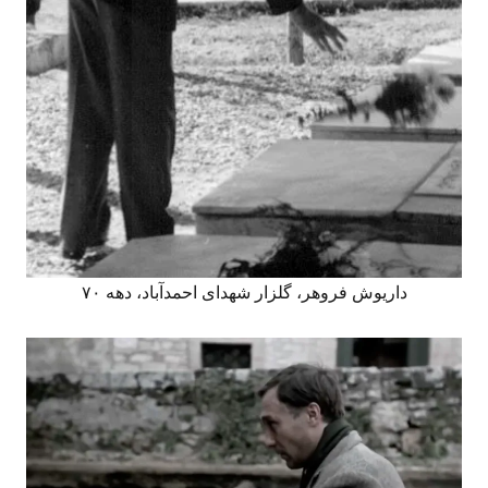
داریوش فروهر، گلزار شهدای احمدآباد، دهه ۷۰