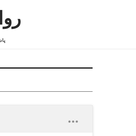
روا
پاد