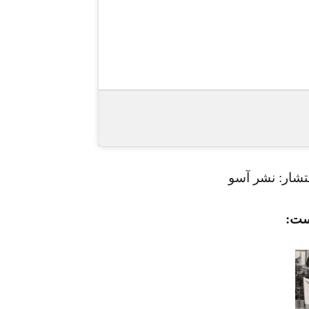
نشر آسو
است: