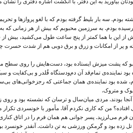
 خودتان بیاورید به این دفتر. با انگشت اشاره‌ دفتری را نش
ته بودم. سه بار بلیط گرفته بودم که با لغو پروازها و تحریم 
سیده بودم. به سرزمین محبوبم که بیش از هر زمانی که به یا
یش از این با هما کمتر از پنج ساعت طول می‌کشید، بیش از 
 و پر از امکانات و زرق و برق دوبی هم از شدت حسرت چند
و که پشت میزش ایستاده بود، دست‌هایش را روی سطح میز ت
د نماینده‌ی تمام‌قد آن دم‌ودستگاه قُلدر و بی‌کفایت و س
، شده بود نماینده‌ی همان جماعتی که رجزخوانی‌های بی‌سر و
لوک و متروک.
آنجا بودند. مردی میان‌سال و ترسان که نشسته بود و روی 
قی افتاده؟ من که کاری نکردم آقا. مأمور با خونسردی تکرار
فرم می‌لرزید. پسر جوانی هم همان فرم را در اتاق کناری
تل زده بود و گرمکن ورزشی به تن داشت. آنقدر خونسرد بود