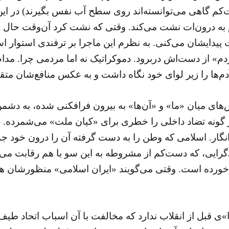
ا دست‌کم گاهی می‌توانسته‌اند روی سطح آب نفس بگیرند) در ا
به درون‌ات نشت می‌کند. وقتی که نشت کرد آن‌وقت حال صا
یدایشان می‌کنی. به نظرم این ماجرا بر ترفندی استوار اس
دم» از دست‌اش دربرود. دموکراتیک نه اما مردمی چرا. مدا
دم‌ها را زیر لوای خود نگاه داشت و به عکس منافع‌شان متق
ی میان «ما» و «آن‌ها» به بیرون فرافکنی شده، به دشمن. 
گونه تضاد داخلی را خطری برای «کیان ملت» می‌شمرده. در 
انگار. اسلامی که وطن را به دست گرفته آن را درون خود 
یی، که دست‌کم از مشروطه به این سو با هم رقابت می‌کرد
 خورده است. وقتی می‌گویند «ایران اسلامی» منظورشان همی
ها»ی قبل از انقلاب ندارد که مخالفت با آن اسباب اتحاد ط