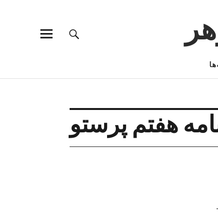
هر
ها
امه هفتم پرستو