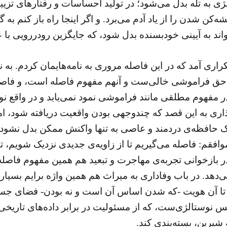
ی به تله‌ بدل می‌شود؛ در تولید احساسات و رفتارهای تزی
ه‌کن شدن را از یاد آدم می‌برد. و اگر اینجا راه باز کنم 
اند به آیینی خودبسنده بدل شود، که جایگزین رودررویی با 
راری آمد که در این فاصله مروری به نامه‌هایمان کردم. ب
و حق فراموشی خالی‌ست و آنهم مفهوم فاصله است، و فاصل
 مفهوم مطلقی مانند فراموشی نمود نمی‌یابد و در‌ واقع نو
ری به این قصد که چندوجهی بودن واقعیت دریافته شود، ام
یک حافظه‌ی دردمند و عاصی به تنها واکنش ممکن بدل نشود.
قم: فاصله می‌گیریم تا از زاویه‌ی جدیدی نزدیک شویم، تا پد
م در بازخوانی تجربه‌ی مهاجرت و تبعید هم همین مفهوم فا
‌دهد. در باب وفاداری به میراث هم همین واژه برایم بسیار
ا آن هویت -که شدن اساس آن است و نه بودن- فضای جستجو
س نوستالژی‌ست، که از مسئولیت در برابر داده‌های تاریخی ب
 شیرین، بسته‌بندی کند.