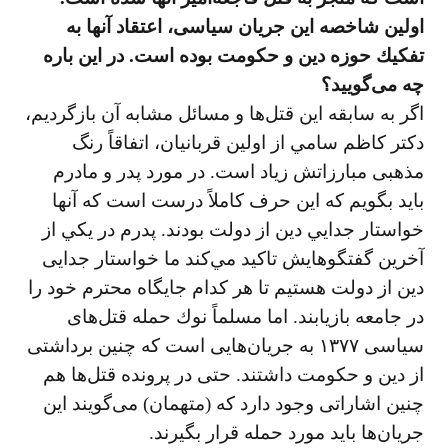
اولين شاخصه اين جريان سياسی، اعتقاد آنها به
تفكيك حوزه دين و حكومت بوده است. در اين باره
چه می‌گوييد؟
اگر به سابقه اين قتل‌ها و مسائل مشابه آن بازگرديم،
دكتر كاظم سامي از اولين قربانيان، اتفاقاً رنگ
مذهبی مبارزاتش زياد است. در مورد پدر و مادرم
بايد بگويم كه اين حرف كاملاً درست است كه آنها
خواستار جدايي دين از دولت بودند. پدرم در يكي از
آخرين گفتگوهايش تاكيد مي‌كند ما خواستار جدايی
دين از دولت هستيم تا هر كدام جايگاه محترم خود را
در جامعه بازيابند. اما مسلماً نوك حمله قتل‌های
سياسی ۱۳۷۷ به جريان‌هایی است كه چنين برداشتی
از دين و حكومت داشتند. حتی در پرونده قتل‌ها هم
چنين اشاراتی وجود دارد كه (متهمان) می‌گويند اين
جريان‌ها بايد مورد حمله قرار بگيرند.