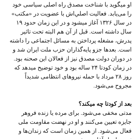
او ميگويد با شناخت مصدق راه اصلی سياسی خود
را می‌یابد. فعاليت اصلي‌اش با عضويت در «مكتب»
در سال ۱۳۲۶ آغاز ميشود و در اين زمان حدود ۱۹
سال داشته است. قبل از آن هم البته تحت تاثير
پدرش، مشغله پرداختن به مسائل اجتماعی را داشته
است. بعدها جزو پايه‌گذاران حزب ملت ايران شد و
در دوران دولت مصدق نيز از فعالان اين صحنه بود.
در زمان كودتا ۲۴ ساله بود و خود توضيح ميدهد كه
روز ۲۸ مرداد با حمله نيروهای انتظامی شديداً
مجروح می‌شود.
بعد از كودتا چه ميكند؟
مدتی مخفی می‌شود. برای مرده يا زنده فروهر
جايزه تعيين می‌كنند و او در نهضت مقاومت ملی
فعال می‌شود. از همين زمان است كه زندان‌ها و