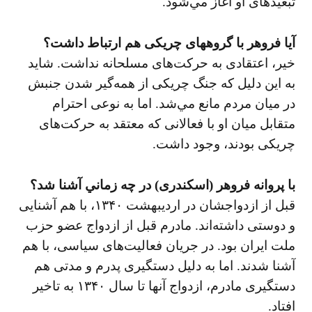
تبعيدهای او آغاز مي‌شود.
آيا فروهر با گروههای چريكی هم ارتباط داشت؟
خير، اعتقادی به حركت‌های مسلحانه نداشت. شايد
به اين دليل كه جنگ چريكی از همه‌گير شدن جنبش
در ميان مردم مانع مي‌شد. اما به نوعی احترام
متقابل میان او با فعالانی كه معتقد به حركت‌های
چريكی بودند، وجود داشت.
با پروانه فروهر (اسكندری) در چه زماني آشنا شد؟
قبل از ازدواجشان در ارديبهشت ۱۳۴۰، با هم آشنايی
و دوستی داشته‌اند. مادرم قبل از ازدواج عضو حزب
ملت ايران بود. در جريان فعاليت‌های سياسی، با هم
آشنا شدند. اما به دليل دستگيری پدرم و مدتی هم
دستگيری مادرم، ازدواج آنها تا سال ۱۳۴۰ به تاخير
افتاد.