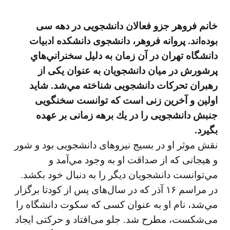
خانم فروهر جزو فعالان دانشجویی در دهه سی
بوده‌اند. پروانه فروهر، دانشجوی دانشكده ادبيات
دانشگاه تهران در آن زمان به دليل سخنراني‌هاي
پرشورش در ميان دانشجويان به عنوان يكی از
رهبران تحركات دانشجویی شناخته مي‌شد. شايد
اولين و آخرين زنی است كه توانست سخنگویی
جنبش دانشجویی را در يك برهه زمانی بر عهده
بگيرد.
نقش موثر او در بسيج نيروهای دانشجویی بود و شور
و هيجانی كه از صداقت او به وجود مي‌آمد و
مي‌توانست دانشجويان ديگر را به دنبال خود بكشد.
در مراسم ۱۶ آذر كه در سال‌های پس از كودتا برگزار
مي‌شد، نام او به عنوان كسی كه سكوت دانشگاه را
می‌شكست، مطرح شد. جلو می‌افتاد و حركتی ايجاد