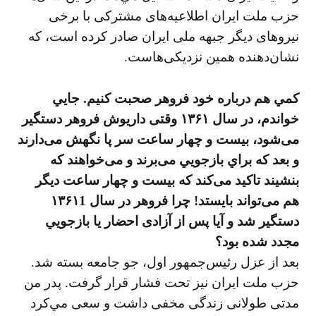
حزب ملت ايران اطلاعيه‌های مشتركی با برخی
نيروهای ديگر جبهه ملی ايران صادر كرده است، كه
نشان‌دهنده همين نزديكی‌هاست.
كمي هم درباره خود فروهر صحبت كنيم. جايي
خواندم، در سال ۱۳۶۱ وقتی داريوش فروهر دستگير
می‌شود، بيست و چهار ساعت سر پا نگهش می‌دارند
و بعد كه براي بازجويي می‌برند و می‌خواهند كه
بنشيند تاكيد می‌كند كه بيست و چهار ساعت ديگر
هم می‌تواند بايستد! چرا فروهر در سال ۱۳۶۱1
دستگير شد و آيا پس از آزادی احضار يا بازجويي
مجدد شده بود؟
بعد از عزل رئيس‌جمهور اول، جو جامعه بسته شد.
حزب ملت ايران نيز تحت فشار قرار گرفت. پدر من
مدتی طولانی زندگی مخفی داشت و سعی مي‌كرد