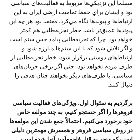
مسلماً اين نزديكي‌ها مربوط به فعاليت‌های سياسی
بود و ايشان براي حفظ تماميت ارضی ايران به اين
ارتباط‌ها و پيوندها نگاه مي‌كرد. معتقد بود هر چه اين
پيوندها عميق‌تر باشد خطر تجزيه‌طلبي هم كمتر
خواهد بود. چرا كه تجزيه‌طلبی پيامد حس ستم است
و اگر تلاش شود كه با اين ستم‌ها مبارزه شود و
ارتباط‌هاي دوستی برقرار شود، خطر تجزيه‌طلبی از
طرف مردم نخواهد بود، حتي اگر برخی جريان‌های
سياسی، با طرف‌های ديگر بخواهند چنان هدفی را
دنبال كنند.
برگرديم به سئوال اول. ويژگی‌های فعاليت سياسی
فروهرها را اگر جستجو كنيم، به چند مولفه خاص
خود برخورد می‌كنيم. احتمالاً جمع شدن اين مولفه‌ها
در روش سياسی فروهر و همسرش مهمترين دليلی
است كه منجر به قتل فاجعه‌آميز آنها شده است.