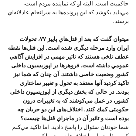
حاكميت است. البته او که نماينده مردم است،
مي‌بايد بكوشد كه اين پرونده‌ها به سرانجام عادلانه‌اي
برسند.
ميتوان گفت كه بعد از قتل‌هاي پاييز ۷۷، تحولات
ايران وارد مرحله ديگري شده است. اين قتل‌ها نقطه
عطف تلخی هستند كه تاثير مهمي در افزايش آگاهي
عمومي داشته است. فروهرها در اپوزيسيون داخلی
كشور وضعيت خاصی داشتند. آن چنان كه شما نيز
تاكيد كرديد آنها معتقد به تحول و تغيير ساختاری
بودند. در حالی كه بخش ديگری از اپوزيسيون داخلی
كشور، در عمل مي‌كوشند كه به تغييرات درون
حكومتی كمك كنند. اختلاف‌های اين دو جريان چه
بوده است و تاثير آن در ماجراي قتل‌ها چيست؟
شما خودتان سئوال را پاسخ داديد. اما تاكيد مي‌كنم
كه مسئله درباره اختلاف‌ها نيست، بلكه بر سر