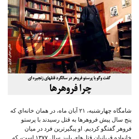
شامگاه چهارشنبه، ۲۱ آبان ماه، در همان خانه‌اي كه
پنج سال پيش فروهرها به قتل رسيدند با پرستو
فروهر گفتگو كرديم. او پيگيرترين فرد در ميان
خانواده قربانيان قتل‌های پاييز سال ۱۳۷۷ است، كه