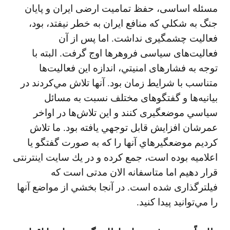
مسئله اساسی، حفظ تماميت ارضی ايران و پايان
جنگ به شكلي كه منافع ايران به خطر نيفتد، بود،
فعاليت چشمگيری نداشت. اما پس از آن
فعاليت‌های سياسی فروهرها اوج گرفت. البته با
توجه به فشارهای امنيتي، اندازه اين فعاليت‌ها
متناسب با شرايط زمان بود. آنها تلاش مي‌كردند در
بیانیه‌ها و گفتگوهای مختلف نسبت به مسائل
سياسي موضعگيری كنند و اين تلاش‌ها در اواخر
عمرشان افزايش قابل توجهي يافته بود. ما تلاش
كرديم موضعگيرهاي آنها را كه به صورت گفتگو يا
اعلاميه بوده است، جمع كرده و در يك سايت اينترنتی
قرار دهيم اما متاسفانه الان مدتی است كه
فيلترگذاری شده است. در آنجا بخشي از مواضع آنها
را مي‌توانيد پيدا كنيد.