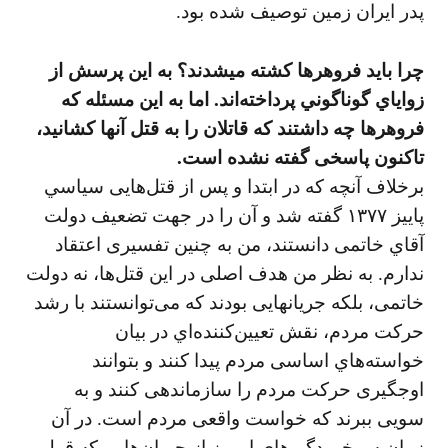
پدر ايران زمين توصيف شده بود.
چرا بايد فروهرها كشته ميشدند؟ به اين پرسش از
زواياي گوناگوني پرداخته‌اند. اما به اين مسئله كه
فروهرها چه داشتند كه قاتلان را به قتل آنها كشانيد،
تاكنون پاسخی گفته نشده است.
برخلاف آنچه كه در ابتدا و پس از قتل‌هايی سياسي
پاييز ۱۳۷۷ گفته شد و آن را در جهت تضعيف دولت
آقاي خاتمی دانستند، من به چنين تفسيری اعتقاد
ندارم. به نظر من هدف اصلی در اين قتل‌ها، نه دولت
خاتمی، بلكه جريانهايی بودند كه می‌توانستند با رشد
حركت مردم، نقش تعيين‌كننده‌اي در بيان
خواسته‌هاي اساسی مردم پيدا كنند و بتوانند
اوجگيری حركت مردم را سازماندهی كنند و به
سويی ببرند كه خواست واقعی مردم است. در آن
زمان سرخوردگی‌هاي امروز از جريان‌هایی كه قول