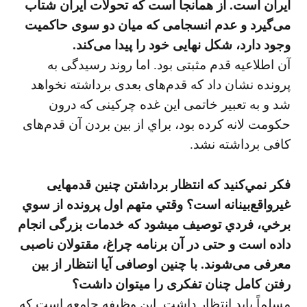
ايران است. از همانجا است كه تحولات ايران شتاب
می‌گيرد و عدم انسجامی كه ميان دو سوی حاكميت
وجود دارد، شكل نهايی خود را پيدا می‌كند.
آن اطلاعيه قدم مثبتی بود. اما روند رسيدگی به
پرونده نشان داد كه قدم‌های بعدی برداشته نخواهد
شد و به تعبير خاتمی اين غده چركينی كه درون
حكومت لانه كرده بود، براي از بين بردن آن قدم‌های
كافی برداشته نشد.
فكر نمي‌كنيد كه انتظار برداشتن چنين قدمهايی
غيرواقع‌بينانه است؟ وقتي متهم اول پرونده از سوي
برخي، فردي توصيف ميشود كه خدمات بزرگی انجام
داده است و حتی در آن برنامه چراغ، مقتولان ناصبی
معرفی می‌شوند. با چنين اوصافی آيا انتظار از بين
رفتن كامل چنان تفكری را ميتوان داشت؟
مسلماً بايد انتظار داشت. اين وظيفه جامعه است كه