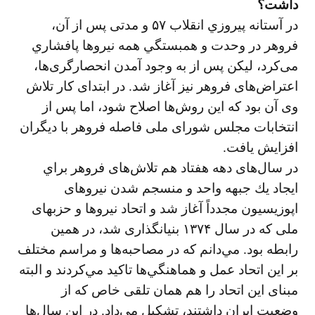
داشت؟
در آستانه پيروزي انقلاب ۵۷ و مدتی پس از آن،
فروهر در وحدت و همبستگي همه نيروها پافشاري
می‌كرد، ليكن پس از به وجود آمدن انحصارگری‌ها،
اعتراض‌های فروهر نيز آغاز شد. در ابتدای كار تلاش
وی آن بود كه اين روش‌ها اصلاح شود، اما پس از
انتخابات مجلس شورای ملی فاصله فروهر با ديگران
افزايش يافت.
در سال‌های دهه هفتاد هم تلاش‌های فروهر براي
ايجاد يك جبهه واحد و منسجم شدن نيروهای
اپوزيسيون مجدداً آغاز شد و اتحاد نيروها و حزبهای
ملی كه در سال ۱۳۷۴ بنيانگذاری شد، در همين
رابطه بود. مي‌دانم كه در مصاحبه‌ها و مراسم مختلف
بر اين اتحاد عمل و هماهنگي‌ها تاكيد مي‌كردند و البته
مبنای اين اتحاد را هم همان تلقی خاص كه از
وضعيت ايران داشتند، تشكيل مي‌داد. در اين سال‌ها