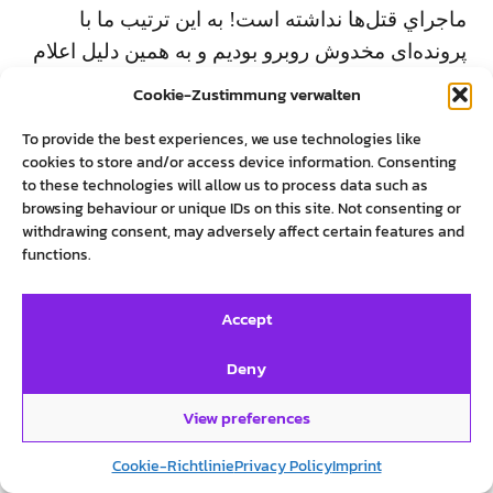
ماجراي قتل‌ها نداشته است! به اين ترتيب ما با
پرونده‌ای مخدوش روبرو بوديم و به همين دليل اعلام
كرديم در دادگاهی كه براي بسته شدن پرونده تشكيل
Cookie-Zustimmung verwalten
مي‌شود، شركت نمي‌كنيم.
To provide the best experiences, we use technologies like
cookies to store and/or access device information. Consenting
و چرا محكومان اين دادگاه را بخشيديد و رضايت
to these technologies will allow us to process data such as
browsing behaviour or unique IDs on this site. Not consenting or
داديد؟
withdrawing consent, may adversely affect certain features and
توجه كنيد كه ما محدوده جرم را شخصی نمي‌دانيم
functions.
كه بخواهيم با مسئله قصاص مشكلمان را حل كنيم.
از طرفی ما مجازات اعدام را قبول نداريم. پدر و
Accept
مادر من مخالف مجازات اعدام بودند. در اطلاعيه‌اي
Deny
كه در سال ۱۳۷۶ منتشر شد، حزب ملت ايران
خواستار لغو مجازات اعدام در ايران شده بودند. من
View preferences
چطور ميتوانم به عنوان فرزند آنها در اين مسئله
Cookie-Richtlinie
Privacy Policy
Imprint
موضع ديگر داشته باشم، جز موضعی كه آنها داشتند