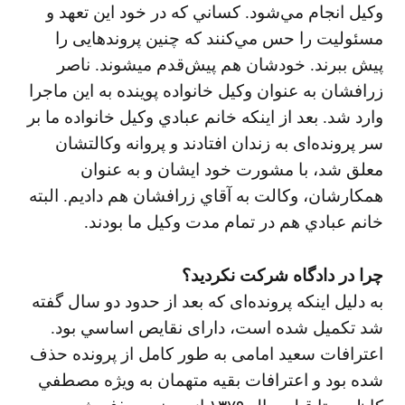
وكيل انجام مي‌شود. كساني كه در خود اين تعهد و
مسئوليت را حس مي‌كنند كه چنين پروندهایی را
پيش ببرند. خودشان هم پيش‌قدم ميشوند. ناصر
زرافشان به عنوان وكيل خانواده پوينده به اين ماجرا
وارد شد. بعد از اينكه خانم عبادي وكيل خانواده ما بر
سر پرونده‌ای به زندان افتادند و پروانه وكالتشان
معلق شد، با مشورت خود ايشان و به عنوان
همكارشان، وكالت به آقاي زرافشان هم داديم. البته
خانم عبادي هم در تمام مدت وكيل ما بودند.
چرا در دادگاه شركت نكرديد؟
به دليل اينكه پرونده‌ای كه بعد از حدود دو سال گفته
شد تكميل شده است، دارای نقايص اساسي بود.
اعترافات سعيد امامی به طور كامل از پرونده حذف
شده بود و اعترافات بقيه متهمان به ويژه مصطفي