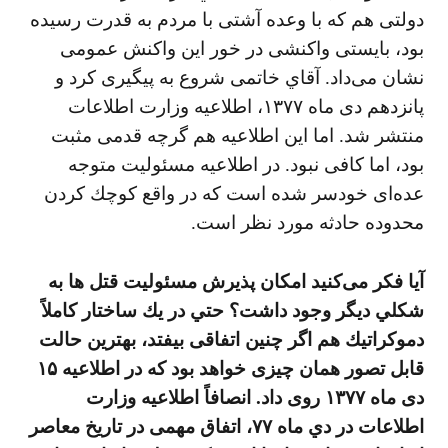
دولتی هم كه با وعده آشتی با مردم به قدرت رسيده
بود، بايستی واكنشی در خور اين واكنش عمومی
نشان می‌داد. آقاي خاتمی شروع به پيگيری كرد و
پانزدهم دی ماه ۱۳۷۷، اطلاعيه وزارت اطلاعات
منتشر شد. اما اين اطلاعيه هم گرچه قدمی مثبت
بود، اما كافی نبود. در اطلاعيه مسئوليت متوجه
عده‌ای خودسر شده است كه در واقع كوچك كردن
محدوده حادثه مورد نظر است.
آيا فكر می‌كنيد امكان پذيرش مسئوليت قتل ها به
شكلي ديگر وجود داشت؟ حتي در يك ساختار كاملاً
دموكراتيك هم اگر چنين اتفاقی بيفتد، بهترين حالت
قابل تصور همان چيزی خواهد بود كه در اطلاعيه ۱۵
دی ماه ۱۳۷۷ روی داد. انصافاً اطلاعيه وزارت
اطلاعات در دي ماه ۷۷، اتفاق مهمی در تاريخ معاصر