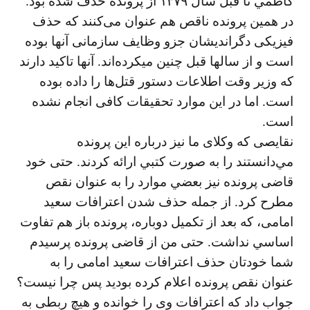
كاظمي تا قبل سال ۱۳۷۹ از پرونده حذف شده بود.
در همين پرونده ناقص هم عنوان می‌كنند كه حذف
فيزيكی دگرانديشان جزو وظايف سازمانی آنها بوده
است و از سالها قبل چنين ميكرده‌اند. آنها تاكيد دارند
كه وزير وقت اطلاعات دستور قتل‌ها را داده بوده
است. اما در اين موارد تحقيقات كافی انجام نشده
است.
نقايصی كه وكلای ما نيز درباره اين پرونده
مي‌دانستند را به صورت كتبي ارائه كردند. حتی خود
قاضی پرونده نيز بعضي موارد را به عنوان نقص
مطرح كرد. از جمله حذف شدن اعترافات سعيد
امامی، كه بعد از تكميل دوباره، پرونده باز هم تفاوت
اساسي نداشت. حتی من از قاضی پرونده پرسيدم
شما خودتان حذف اعترافات سعيد امامی را به
عنوان نقص پرونده اعلام كرده بوديد پس چرا نيست؟
جواب داد كه اعترافات وی را خوانده و هيچ ربطی به