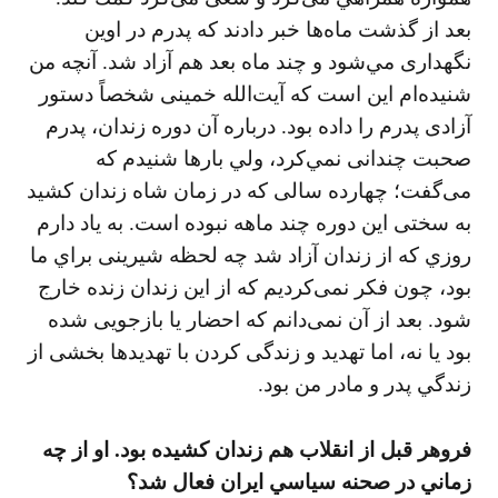
بعد از گذشت ماه‌ها خبر دادند كه پدرم در اوين
نگهداری مي‌شود و چند ماه بعد هم آزاد شد. آنچه من
شنيده‌ام اين است كه آيت‌الله خمينی شخصاً دستور
آزادی پدرم را داده بود. درباره آن دوره زندان، پدرم
صحبت چندانی نمي‌كرد، ولي بارها شنيدم كه
می‌گفت؛ چهارده سالی كه در زمان شاه زندان كشيد
به سختی اين دوره چند ماهه نبوده است. به ياد دارم
روزي كه از زندان آزاد شد چه لحظه شيرينی براي ما
بود، چون فكر نمی‌كرديم كه از اين زندان زنده خارج
شود. بعد از آن نمی‌دانم كه احضار يا بازجویی شده
بود يا نه، اما تهديد و زندگی كردن با تهديدها بخشی از
زندگي پدر و مادر من بود.
فروهر قبل از انقلاب هم زندان كشيده بود. او از چه
زماني در صحنه سياسي ايران فعال شد؟