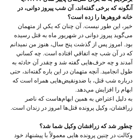
آنگونه كه برخی گفته‌اند، آن شب پيروز دوانی، در
خانه فروهرها را زده است؟
خير، اين طور نيست. آن چنان كه يكي از متهمان
می‌گويد پيروز دوانی در شهريور ماه به قتل رسيده
بود. امروز پس از گذشت پنج سال، هنوز من نميدانم
كه در آن شب چه اتفاقي افتاده است. چه كساني
آمدند و چه حرف‌هایی گفته شد و چقدر آن حادثه به
طول انجاميد. آنچه متهمان در اين باره گفته‌اند، حتی
درباره شب قتل، با ضدونقيض‌هایی همراه است كه
ابهام را افزايش مي‌دهد.
به دليل اعتراض به همين ابهام‌هاست كه ناصر
زرافشان، وكيل پرونده قتل‌ها امروز در زندان است.
چطور شد كه زرافشان وكيل شما شد؟
وكالت در چنين پرونده هایی معمولاً با پيشنهاد خود