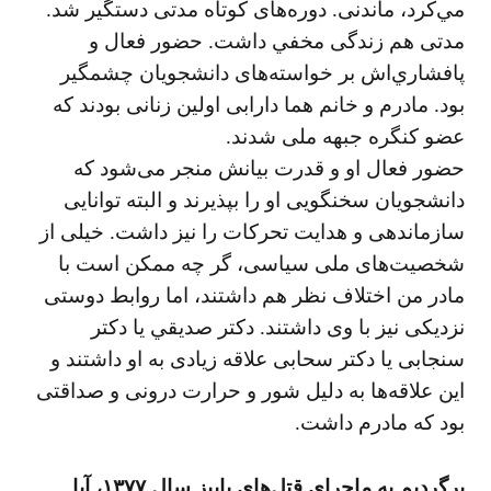
مي‌كرد، ماندنی. دوره‌های كوتاه مدتی دستگير شد.
مدتی هم زندگی مخفي داشت. حضور فعال و
پافشاري‌اش بر خواسته‌های دانشجويان چشمگير
بود. مادرم و خانم هما دارابی اولين زنانی بودند كه
عضو كنگره جبهه ملی شدند.
حضور فعال او و قدرت بيانش منجر می‌شود كه
دانشجويان سخنگویی او را بپذيرند و البته توانایی
سازماندهی و هدايت تحركات را نيز داشت. خيلی از
شخصيت‌های ملی سياسی، گر چه ممكن است با
مادر من اختلاف نظر هم داشتند، اما روابط دوستی
نزديكی نيز با وی داشتند. دكتر صديقي يا دكتر
سنجابی يا دكتر سحابی علاقه زيادی به او داشتند و
اين علاقه‌ها به دليل شور و حرارت درونی و صداقتی
بود كه مادرم داشت.
برگرديم به ماجرای قتل‌های پاييز سال ۱۳۷۷، آيا