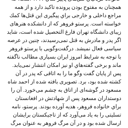
همچنان به مفتوح بودن پرونده تاكيد دارد و از همه
مراجع داخلی و خارجی براي پيگيری اين قتل‌ها كمك
خواسته است. پرستو فروهر كه از دانشكده هنرهای
زيبای دانشگاه تهران فارغ التحصيل شده است، شايد
اگر پدر و مادرش به قتل نمی‌رسيدند، چنين در عرصه
سياسی فعال نميشد. درگفت‌وگويی با پرستو فروهر
با توجه به شرايط امروز ايران بسياری مطالب ناگفته
ماند و برخی گفته‌هاي او نيز امكان انتشار نمی‌يابد.
پس از پايان گفت وگو ما را به اتاقی كه پدر در آن
كشته شده بود، برد. تصويری بافته شده از احمد شاه
مسعود در گوشه‌ای از اتاق به چشم می‌خورد. آن را
دوستداران مسعود پس از شهادتش در افغانستان
براي خانواده فروهر، هديه آورده بودند. پرستو، نامه
تسليتی را به ياد می‌آورد كه از تاجيكستان برايشان
ارسال شده بود و در آن مرگ فروهر به عنوان مرگ