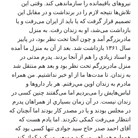
نيروهای باقيمانده را سازماندهی كند. وقتی اين
تلاش‌ها نتيجه لازم را در برنداشت و در مقابل اين
تصميم قرار گرفت كه يا بايد از ايران می‌رفت و يا
بازداشت می‌شد، او به زندان رفت. به منزل
مادربزرگم آمد و چون آنجا تحت نظر بود، در پاييز
سال ۱۳۶۱ بازداشت شد. بعد از آن به منزل ما آمده
و اسناد زيادي را هم از آنجا بردند. پدرم مدتی در
منزل مادربزرگم تحت نظر بود و بعد هم منتقل شد
به زندان. تا مدت‌ها ما از او خبر نداشتيم. من همراه
مادرم به زندان اوين مي‌رفتم. هر بار داروها و
لباس‌هايش را می‌برديم اما می‌گفتند چنين كسی در
زندان نيست. در آن زمان بسياري از همراهان پدرم
در مجلس بودند و يا در مصدر كار بودند اما آنچنان كه
انتظار می‌رفت كمكی نكردند. اما يادم هست كه
آقای احمد صدر حاج سيد جوادی تنها كسی بود كه
همواره همراهي می‌كرد و سعی می‌كرد كمك كند.