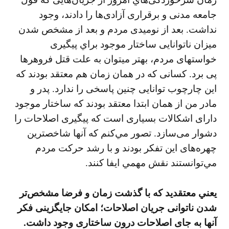
جامعه مدنی و برقراری آزادی‌ها را دادند، وجود
نداشت. بعد از نوميدی مردم و بعد از مشخص شدن
ميزان ناتوانایی ساختار موجود براي پيگيری
خواستهای مردم، بهتر ميتوان به علت قتل فروهرها
پی برد. كسانی كه در همان زمان هم معتقد بودند كه
اين چارچوب توانايی چنين پاسخی را ندارد. پدر و
مادر من از همان ابتدا معتقد بودند كه ساختار موجود
دارای اشكالات بسياری است كه پيگيری اصلاحات را
دشوار می‌سازد. تصور مي‌كنم كه آنها شاخصترين
چهره‌های اين تفكر بودند و با رشد حركت مردم
مي‌توانستند نقش مهمي ايفا كنند.
يعني معتقديد كه با گذشت زمان و فرضا مشخص‌تر
شدن ناتوانی جريان اصلاحات؛ امكان جايگزينی فكر
آنها به جای اصلاحات درون ساختاری وجود داشت.