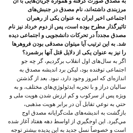
به مصدق صورت گرفته و همواره جريان‌هایی با آن
مرزبندی داشته‌اند، نام مصدق در جنبش‌های
اجتماعی اخير ايران به عنوان يكی از رهبران
تاثيرگذار مطرح بوده است، پس از دوم خرداد نيز نام
مصدق مجدداً در تحركات دانشجویی و اجتماعی ديده
شد. به اين ترتيب آيا ميتوان مصدقی بودن فروهرها
را نيز به عنوان يكی از دلايل قتل آنها برشمرد؟
اگر به سال‌های اول انقلاب برگرديم، گر چه جو
اجتماعی توفنده بود، ليكن برد انديشه مصدق به
اندازه‌ای كه امروز وجود دارد، نبود. بعد از گذشتن
ساليان دراز و با تجربه ايدئولوژي‌های مختلف، و به
ويژه پس از سركوب و كم ارزش شدن هويت ملی و
حتي به نوعي تقابل آن در برابر هويت مذهبی،
بازگشت به انديشه‌های ملت‌گرايانه مصدق اوج
مي‌گيرد. اين اوجگيري از اواسط دهه هفتاد آغاز شده
است و خصوصاً نسل جديد به اين پديده بيشتر توجه