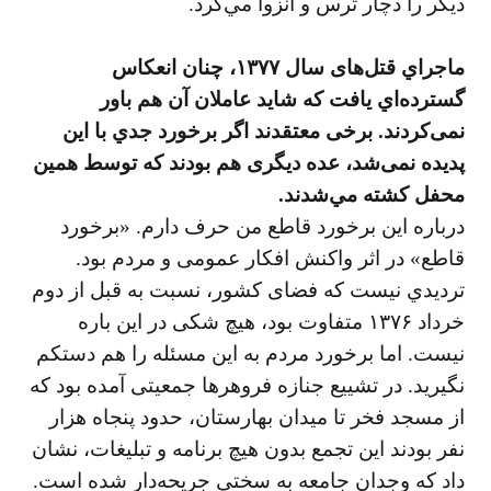
ديگر را دچار ترس و انزوا مي‌كرد.
ماجراي قتل‌های سال ۱۳۷۷، چنان انعكاس
گسترده‌اي يافت كه شايد عاملان آن هم باور
نمی‌كردند. برخی معتقدند اگر برخورد جدي با اين
پديده نمی‌شد، عده ديگری هم بودند كه توسط همين
محفل كشته مي‌شدند.
درباره اين برخورد قاطع من حرف دارم. «برخورد
قاطع» در اثر واكنش افكار عمومی و مردم بود.
ترديدي نيست كه فضای كشور، نسبت به قبل از دوم
خرداد ۱۳۷۶ متفاوت بود، هيچ شكی در اين باره
نيست. اما برخورد مردم به اين مسئله را هم دستكم
نگيريد. در تشييع جنازه فروهرها جمعيتی آمده بود كه
از مسجد فخر تا ميدان بهارستان، حدود پنجاه هزار
نفر بودند اين تجمع بدون هيچ برنامه و تبليغات، نشان
داد كه وجدان جامعه به سختي جريحه‌دار شده است.