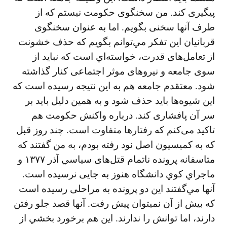
پيگيری كند. من سخنگوی حكومت نيستم كه از
طرف آنها سخنی بگويم. اما به عنوان سخنگوی
قربانيان اين تفكر مي‌توانم بگويم كه حذف خشونت
از تعامل‌های قدرت، خواسته‌اي است كه نبايد از
سوی جامعه و نيروهای موثر اجتماعی كنار گذاشته
شود. معتقدم جامعه هم به اين نتيجه رسيده است كه
اين شيوه‌ها بايد حذف شود و به همين دليل بايد بر
سر آن پافشاری كند. درباره واكنش حكومت هم
تاكيد می‌كنم كه رفتارها متفاوت است. چند روز قبل
كه به كميسيون اصل نود رفته بودم، به من گفتند كه
متاسفانه پرونده ناتمام قتل‌های سياسي آذر ۱۳۷۷ و
ماجراي كوي دانشگاه هنوز به جايی نرسيده است.
آنها مي‌گفتند اين دو پرونده به مراحلی رسيده است
كه بيش از آن نميتوان پيش رفت. آنها قصد جلو رفتن
دارند، اما توانش را ندارند. اين هم برخورد بخشي از