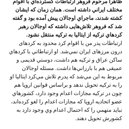
ظاهراً مرحوم فروهر ارتباطات گسترده‌اي با اقوام
مختلف ايراني داشته است. همان زمان كه ايشان
كشته شدند، ماجراي اوجالان پيش آمده بود و گفته
شد كه فروهر تلاش‌هايی داشته كه اوجالان رهبر
كردهاي تركيه از ايتاليا به تركيه منتقل نشود.
ارتباطات پدر من با اقوام كرد محدود به كردهای
درون مرزهای ايران نمي‌شد. او ارتباطاتي با كردهاي
ساكن عراق و تركيه هم داشت، دوستي قديمی و
عميقی هم با بارزاني‌ها داشت. مسئله اوجالان
مربوط به اين مي‌شد كه پدرم تلاش مي‌كرد ايتاليا او
را به تركيه تحويل ندهد و براساس قوانين اروپا هم
چون در تركيه مجازات اعدام وجود دارد، كشورهاي
عضو اتحاديه اروپا كه مجازات اعدام را لغو كرده‌اند،
نبايد متهمي را كه احتمال اعدام وي وجود دارد به
كشورش تحويل دهند.