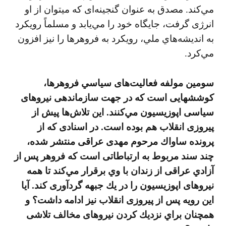
مي‌كند. مصدق به عنوان گنجينه‌ای كه ميتوان از او
انرژی گرفت، جايگاه خود را مي‌يابد و مسلماً رويكرد
به انديشه‌هاي ملي، رويكرد به فروهرها را نيز افزون
مي‌كرد.
سومين مولفه فعاليت‌های سياسي فروهرها،
كوششهايی است كه در جهت سازماندهی نيروهای
سياسی اپوزيسيون مي‌كنند. اين تلاش‌ها پيش از
پيروزی انقلاب هم بوده است. در اسنادی كه از
پرونده ساواك مرحوم مهدی عراقی منتشر شده،
چند سند مربوط به ارتباطاتی است كه فروهر پس از
آزادي عراقی از زندان با وي برقرار مي‌كند تا همه
نيروهای اپوزيسيون را در يك جبهه گردآوری كند. آيا
اين رويه پس از پيروزی انقلاب نيز ادامه داشت؟ و
همچنان براي نزديك كردن نيروهای مخالف تلاشی